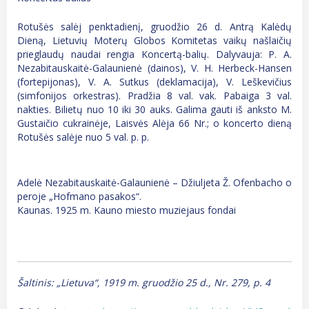
Rotušės salėj penktadienį, gruodžio 26 d. Antrą Kalėdų
Dieną, Lietuvių Moterų Globos Komitetas vaikų našlaičių
prieglaudų naudai rengia Koncertą-balių. Dalyvauja: P. A.
Nezabitauskaitė-Galaunienė (dainos), V. H. Herbeck-Hansen
(fortepijonas), V. A. Sutkus (deklamacija), V. Leškevičius
(simfonijos orkestras). Pradžia 8 val. vak. Pabaiga 3 val.
nakties. Bilietų nuo 10 iki 30 auks. Galima gauti iš anksto M.
Gustaičio cukrainėje, Laisvės Alėja 66 Nr.; o koncerto dieną
Rotušės salėje nuo 5 val. p. p.
Adelė Nezabitauskaitė-Galaunienė – Džiuljeta Ž. Ofenbacho o
peroje „Hofmano pasakos“.
Kaunas. 1925 m. Kauno miesto muziejaus fondai
Šaltinis: „Lietuva“, 1919 m. gruodžio 25 d., Nr. 279, p. 4