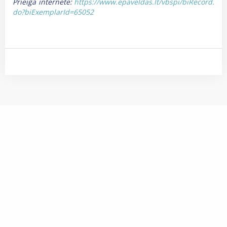
Prieiga internete:
https://www.epaveldas.lt/vbspi/biRecord.
do?biExemplarId=65052