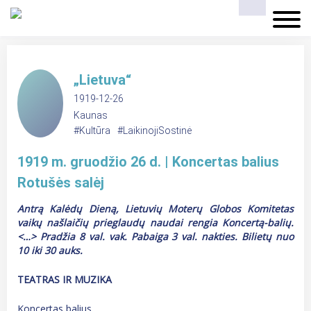
„Lietuva“
1919-12-26
Kaunas
#Kultūra
#LaikinojiSostinė
1919 m. gruodžio 26 d. | Koncertas balius
Rotušės salėj
Antrą Kalėdų Dieną, Lietuvių Moterų Globos Komitetas
vaikų našlaičių prieglaudų naudai rengia Koncertą-balių.
<…> Pradžia 8 val. vak. Pabaiga 3 val. nakties. Bilietų nuo
10 iki 30 auks.
TEATRAS IR MUZIKA
Koncertas balius