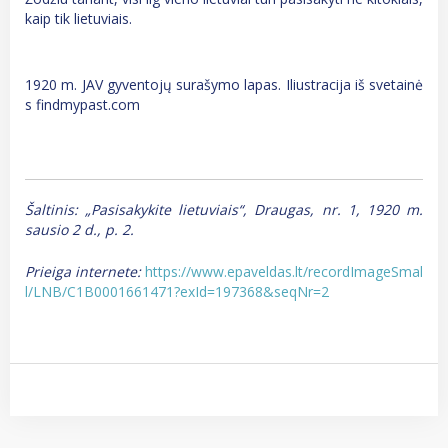
kaip tik lietuviais.
1920 m. JAV gyventojų surašymo lapas. Iliustracija iš svetainė
s findmypast.com
Šaltinis: „Pasisakykite lietuviais“, Draugas, nr. 1, 1920 m.
sausio 2 d., p. 2.
Prieiga internete:
https://www.epaveldas.lt/recordImageSmal
l/LNB/C1B0001661471?exId=197368&seqNr=2