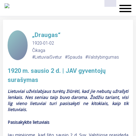
„Draugas“
1920-01-02
Čikaga
#LietuviaiSvetur
#Spauda
#Valstybingumas
1920 m. sausio 2 d. | JAV gyventojų
surašymas
Lietuviai užvislabjaus turėtų žiūrėti, kad jie nebutų užrašyti
lenkais. Nes seniau taip buvo daroma. Žodžiu tariant, visi
lig vieno lietuviai turi pasisakyti ne kitokiais, kaip tik
lietuviais.
Pasisakykite lietuviais
Jau minėjome, kad šito sausio 2 d. Suv. Valstijose prasideda