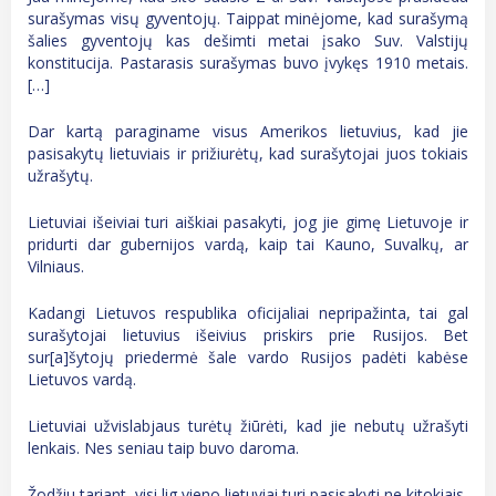
surašymas visų gyventojų. Taippat minėjome, kad surašymą
šalies gyventojų kas dešimti metai įsako Suv. Valstijų
konstitucija. Pastarasis surašymas buvo įvykęs 1910 metais.
[…]
Dar kartą paraginame visus Amerikos lietuvius, kad jie
pasisakytų lietuviais ir prižiurėtų, kad surašytojai juos tokiais
užrašytų.
Lietuviai išeiviai turi aiškiai pasakyti, jog jie gimę Lietuvoje ir
pridurti dar gubernijos vardą, kaip tai Kauno, Suvalkų, ar
Vilniaus.
Kadangi Lietuvos respublika oficijaliai nepripažinta, tai gal
surašytojai lietuvius išeivius priskirs prie Rusijos. Bet
sur[a]šytojų priedermė šale vardo Rusijos padėti kabėse
Lietuvos vardą.
Lietuviai užvislabjaus turėtų žiūrėti, kad jie nebutų užrašyti
lenkais. Nes seniau taip buvo daroma.
Žodžiu tariant, visi lig vieno lietuviai turi pasisakyti ne kitokiais,