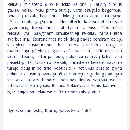
Reikalų ministerio d-ro Purickio kelionė į Latviją turėjusi
gausių vaisių. Visų pirma sureguliuota daugelis bėgamųjų,
opiausių reikalų, kaip antai, dėlei galutinio sienų nustatymo,
dėl tremtinių grąžinimo, dėlei piliečių kaimyninei valstybei
gyvenančių, konsularinės sutartys ir t.t. Visos šios rūšies
reikalai yra, palyginant smulkesnieji reikalai, tačiau labai
svarbūs ir jų išsprendimas ne tik daug padės bendram abiejų
valstybių susiartinimui, bet duos piliečiams daug ir
materialingų gėrybių. Jeigu tiktai šie pasiektieji kelionės vaisiai
vieni ir tebūtų ir tai jau būtų pakankama tikslą laikyti visai
pasiektą. Bet Užsienio Reikalų ministerio kelionė savaime
turėjo daug ir politinio pobūdžio – netrukus pereita grynai
politinių klausimų svarstyti iš šiuo atveju ir gi daug padaryta:
susitarta laikytis bendros politinės linijos santykiuose su
artimaisiais kaimynais: Rusais, Vokiečiais ir kitais kaimynais,
lygiai kaip ir santykiuose su Santarvės valstybėmis.
Rygos senamiestis, Kramų gatvė. XX a. 4 deš.