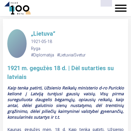
„Lietuva“
1921-05-18
Ryga
#Diplomatija
#LietuviaiSvetur
1921 m. gegužės 18 d. | Dėl sutarties su
latviais
Kaip tenka patirti, Užsienio Reikalų ministerio d-ro Purickio
kelionė į Latviją turėjusi gausių vaisių. Visų pirma
sureguliuota daugelis bėgamųjų, opiausių reikalų, kaip
antai, dėlei galutinio sienų nustatymo, dėl tremtinių
grąžinimo, dėlei piliečių kaimyninei valstybei gyvenančių,
konsularinės sutartys ir t.t.
Kaunas gegužės mėn. 18 d. Kaip tenka patirti, Užsienio