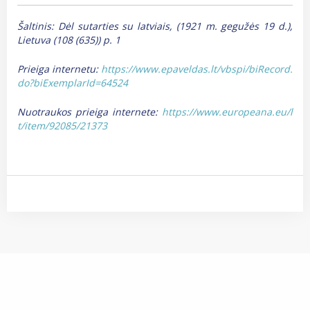
Šaltinis: Dėl sutarties su latviais, (1921 m. gegužės 19 d.),
Lietuva (108 (635)) p. 1
Prieiga internetu:
https://www.epaveldas.lt/vbspi/biRecord.
do?biExemplarId=64524
Nuotraukos prieiga internete:
https://www.europeana.eu/l
t/item/92085/21373